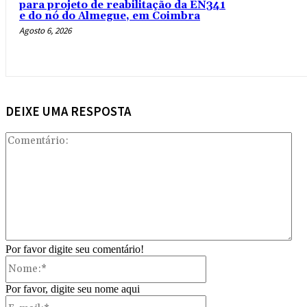
para projeto de reabilitação da EN341
e do nó do Almegue, em Coimbra
Agosto 6, 2026
DEIXE UMA RESPOSTA
Com
Por favor digite seu comentário!
Nome:*
Por favor, digite seu nome aqui
E-