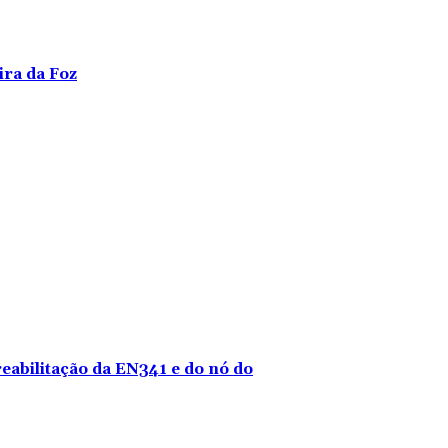
ira da Foz
reabilitação da EN341 e do nó do