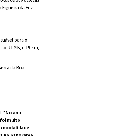
 Figueira da Foz
ntuável para o
moso UTMB; e 19 km,
Serra da Boa
l.
“No ano
foi muito
ma modalidade
ica no panorama