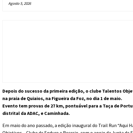
Agosto 5, 2026
Depois do sucesso da primeira edição, o clube Talentos Obje
na praia de Quiaios, na Figueira da Foz, no dia 1 de maio.
Evento tem provas de 27 km, pontuável para a Taça de Portu
distrital da ADAC, e Caminhada.
Em maio do ano passado, a edição inaugural do Trail Run “Aqui 
Objetivos – Clube de Enduro e Recreio, com o apoio da Junta de F