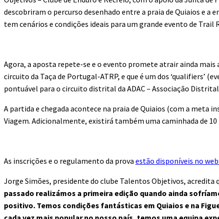
descobriram o percurso desenhado entre a praia de Quiaios e a e
tem cenários e condições ideais para um grande evento de Trail 
Agora, a aposta repete-se e o evento promete atrair ainda mais a
circuito da Taça de Portugal-ATRP, e que é um dos ‘qualifiers’ (
pontuável para o circuito distrital da ADAC – Associação Distrita
A partida e chegada acontece na praia de Quiaios (com a meta ins
Viagem. Adicionalmente, existirá também uma caminhada de 10
As inscrições e o regulamento da prova
estão disponíveis no we
Jorge Simões, presidente do clube Talentos Objetivos, acredita 
passado realizámos a primeira edição quando ainda sofríamo
positivo. Temos condições fantásticas em Quiaios e na Figu
cada vez mais popular no nosso país, temos uma equipa exp