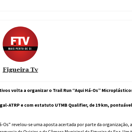
Figueira Tv
tivos volta a organizar o Trail Run “Aqui Há-Os” Microplástic
gal-ATRP e com estatuto UTMB Qualifier, de 19 km, pontuável 
Há-Os” revelou-se uma aposta acertada por parte da organização, 
reguesia de Quiaios e da Câmara Municipal da Figueira da Foz. Um t