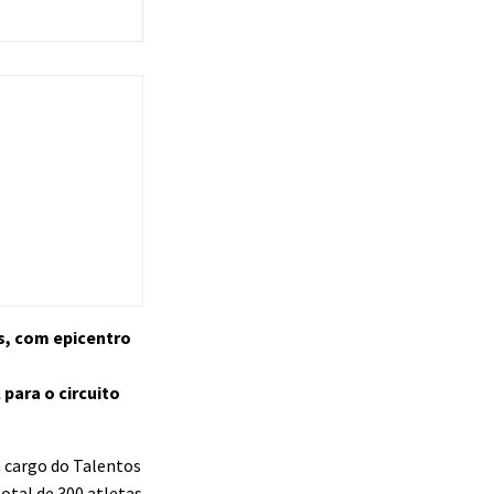
os, com epicentro
para o circuito
a cargo do Talentos
otal de 300 atletas