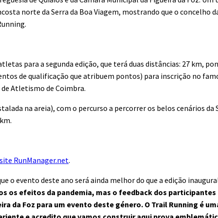
ncosta norte da Serra da Boa Viagem, mostrando que o concelho da
Running.
tletas para a segunda edição, que terá duas distâncias: 27 km, po
eventos de qualificação que atribuem pontos) para inscrição no fa
l de Atletismo de Coimbra.
talada na areia), com o percurso a percorrer os belos cenários da 
 km.
bsite RunManager.net
.
que o evento deste ano será ainda melhor do que a edição inaugura
s os efeitos da pandemia, mas o feedback dos participantes 
eira da Foz para um evento deste género. O Trail Running é u
eriente e acredito que vamos construir aqui prova emblemát