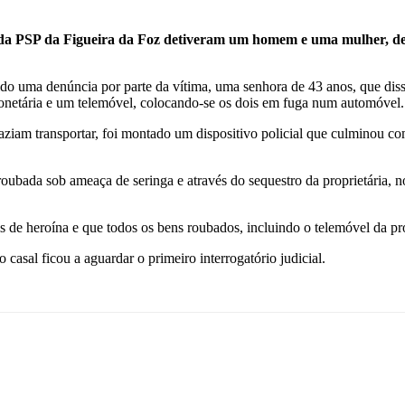
 da PSP da Figueira da Foz detiveram um homem e uma mulher, de 4
ebido uma denúncia por parte da vítima, uma senhora de 43 anos, que 
monetária e um telemóvel, colocando-se os dois em fuga num automóvel.
 faziam transportar, foi montado um dispositivo policial que culminou 
do roubada sob ameaça de seringa e através do sequestro da proprietári
is de heroína e que todos os bens roubados, incluindo o telemóvel da pr
asal ficou a aguardar o primeiro interrogatório judicial.