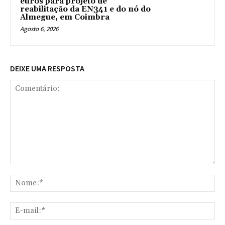
euros para projeto de
reabilitação da EN341 e do nó do
Almegue, em Coimbra
Agosto 6, 2026
DEIXE UMA RESPOSTA
Comentário:
No
E-
mai