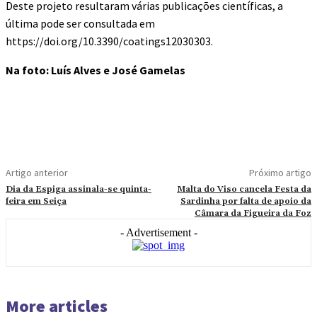
Deste projeto resultaram várias publicações científicas, a
última pode ser consultada em
https://doi.org/10.3390/coatings12030303.
Na foto: Luís Alves e José Gamelas
Artigo anterior
Próximo artigo
Dia da Espiga assinala-se quinta-
Malta do Viso cancela Festa da
feira em Seiça
Sardinha por falta de apoio da
Câmara da Figueira da Foz
- Advertisement -
More articles