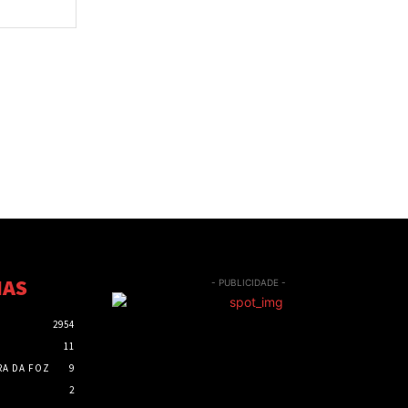
Site:
IAS
- PUBLICIDADE -
2954
11
RA DA FOZ
9
2