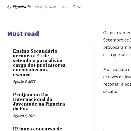
By
Figueira Tv
Maio 25, 2022
0
572
Must read
O encerrament
Setembro de 2
provocaram o 
Ensino Secundário
essa que só s
arranca a 21 de
setembro para aliviar
carga dos professores
Motivo para o
envolvidos nos
exames
através da As
Agosto 6, 2026
retomar a pos
século.
Profjam no Dia
Internacional da
Juventude na Figueira
da Foz
Agosto 6, 2026
IP lança concurso de