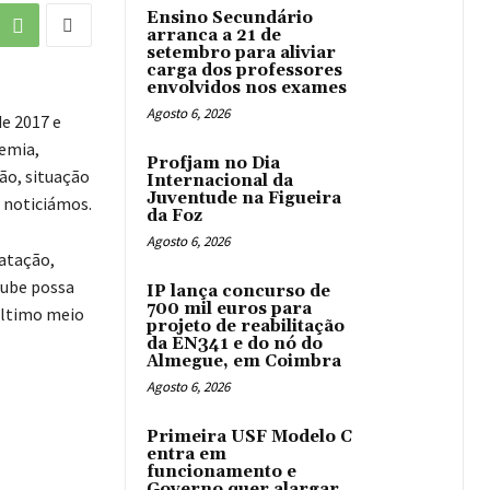
Ensino Secundário
arranca a 21 de
setembro para aliviar
carga dos professores
envolvidos nos exames
Agosto 6, 2026
e 2017 e
emia,
Profjam no Dia
ão, situação
Internacional da
Juventude na Figueira
 noticiámos.
da Foz
Agosto 6, 2026
Natação,
lube possa
IP lança concurso de
700 mil euros para
último meio
projeto de reabilitação
da EN341 e do nó do
Almegue, em Coimbra
Agosto 6, 2026
Primeira USF Modelo C
entra em
funcionamento e
Governo quer alargar