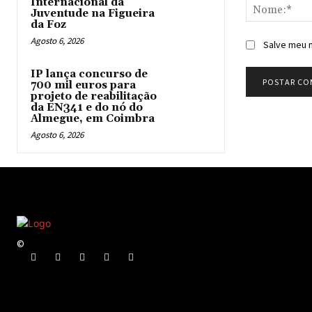
Internacional da
Juventude na Figueira
da Foz
Agosto 6, 2026
Salve meu n
IP lança concurso de
700 mil euros para
projeto de reabilitação
da EN341 e do nó do
Almegue, em Coimbra
Agosto 6, 2026
©