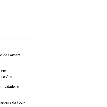
dos da Câmara
s em
 a Vila.
 novidades e
igueira da Foz –