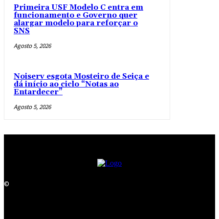
Primeira USF Modelo C entra em
funcionamento e Governo quer
alargar modelo para reforçar o
SNS
Agosto 5, 2026
Noiserv esgota Mosteiro de Seiça e
dá início ao ciclo “Notas ao
Entardecer”
Agosto 5, 2026
©