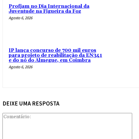
Profjam no Dia Internacional da
Juventude na Figueira da Foz
Agosto 6, 2026
IP lança concurso de 700 mil euros
para projeto de reabilitação da EN341
e do nó do Almegue, em Coimbra
Agosto 6, 2026
DEIXE UMA RESPOSTA
Com