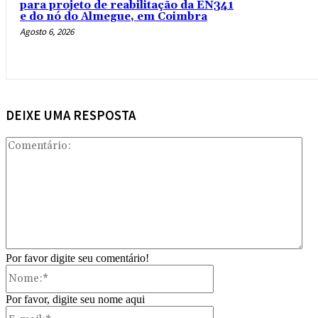
para projeto de reabilitação da EN341
e do nó do Almegue, em Coimbra
Agosto 6, 2026
DEIXE UMA RESPOSTA
Com
Por favor digite seu comentário!
Nome:*
Por favor, digite seu nome aqui
E-