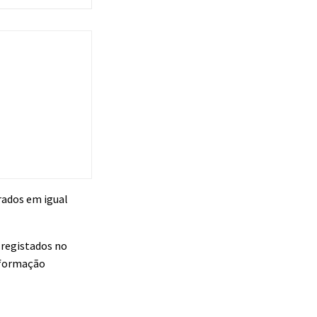
urados em igual
s registados no
informação