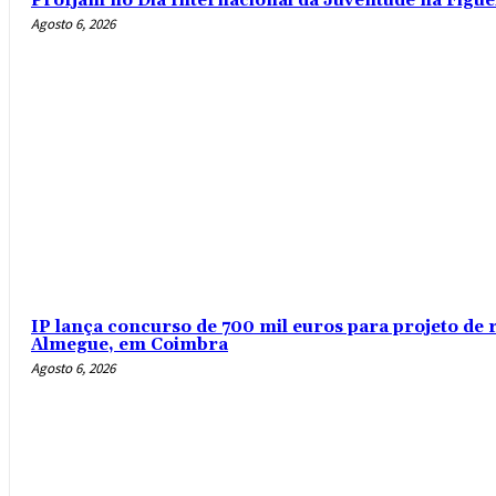
Profjam no Dia Internacional da Juventude na Figue
Agosto 6, 2026
IP lança concurso de 700 mil euros para projeto de 
Almegue, em Coimbra
Agosto 6, 2026