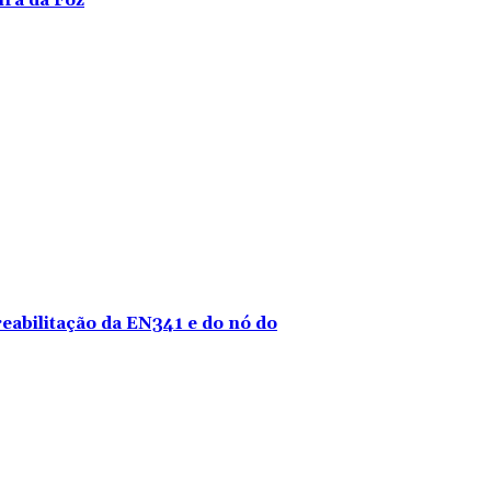
ira da Foz
reabilitação da EN341 e do nó do