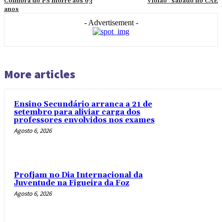
Coimbra do PS morre aos 63
Violão” sábado no CAE
anos
- Advertisement -
More articles
Ensino Secundário arranca a 21 de
setembro para aliviar carga dos
professores envolvidos nos exames
Agosto 6, 2026
Profjam no Dia Internacional da
Juventude na Figueira da Foz
Agosto 6, 2026