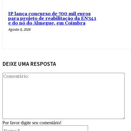
IP lança concurso de 700 mil euros
para projeto de reabilitação da EN341
e do nó do Almegue, em Coimbra
Agosto 6, 2026
DEIXE UMA RESPOSTA
Com
Por favor digite seu comentário!
Nome:*