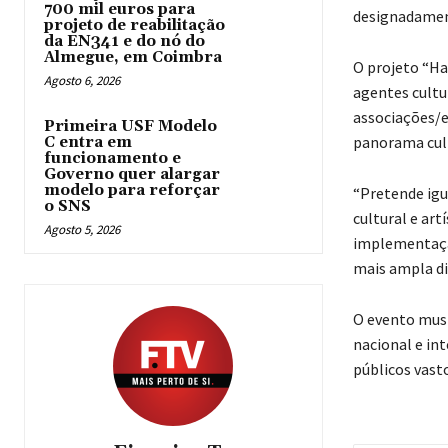
700 mil euros para
designadamente
projeto de reabilitação
da EN341 e do nó do
Almegue, em Coimbra
O projeto “Ha
Agosto 6, 2026
agentes cultu
associações/e
Primeira USF Modelo
panorama cultu
C entra em
funcionamento e
Governo quer alargar
modelo para reforçar
“Pretende igu
o SNS
cultural e art
Agosto 5, 2026
implementação
mais ampla di
O evento musi
nacional e int
públicos vasto