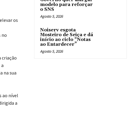
modelo para reforçar
o SNS
Agosto 5, 2026
elevar os
Noiserv esgota
s no
Mosteiro de Seiça e dá
início ao ciclo “Notas
ao Entardecer”
Agosto 5, 2026
 criação
 a
a na sua
 ao nível
irigida a