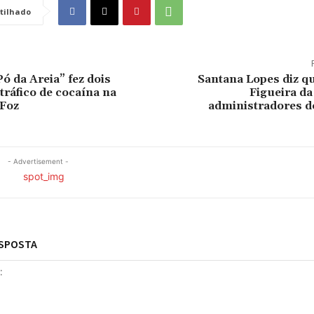
tilhado
ó da Areia” fez dois
Santana Lopes diz q
tráfico de cocaína na
Figueira da 
 Foz
administradores d
- Advertisement -
ESPOSTA