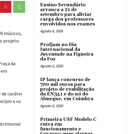
Ensino Secundário
arranca a 21 de
setembro para aliviar
carga dos professores
envolvidos nos exames
Agosto 6, 2026
00 músicos,
do projeto
Profjam no Dia
Internacional da
Juventude na Figueira
da Foz
Praça da
Agosto 6, 2026
s em
IP lança concurso de
700 mil euros para
projeto de reabilitação
r de caráter
da EN341 e do nó do
Almegue, em Coimbra
cípio e os
Agosto 6, 2026
Primeira USF Modelo C
atrimonial
entra em
funcionamento e
Governo quer alargar