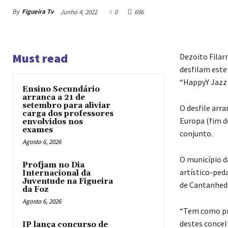
By
Figueira Tv
Junho 4, 2022
0
696
Must read
Dezoito Filar
desfilam este
“HappyY Jazz 
Ensino Secundário
arranca a 21 de
setembro para aliviar
O desfile arra
carga dos professores
Europa (fim d
envolvidos nos
exames
conjunto.
Agosto 6, 2026
O município da
Profjam no Dia
artístico-ped
Internacional da
Juventude na Figueira
de Cantanhede
da Foz
Agosto 6, 2026
“Tem como pri
destes concel
IP lança concurso de