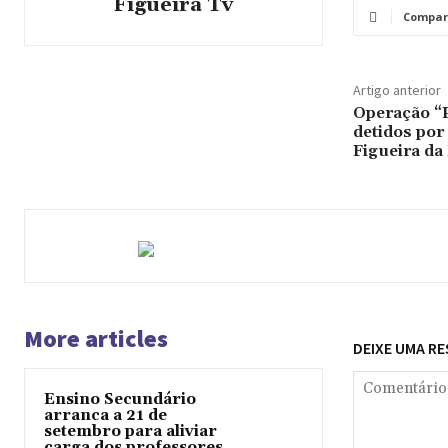
Figueira Tv
Compar
Artigo anterior
Operação “P
detidos por 
Figueira da
More articles
DEIXE UMA R
Ensino Secundário
arranca a 21 de
setembro para aliviar
carga dos professores