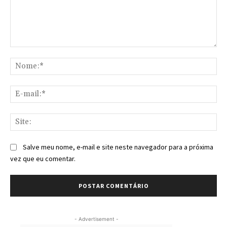
Comentário:
No
E-
mai
Sit
Salve meu nome, e-mail e site neste navegador para a próxima
vez que eu comentar.
- Advertisement -