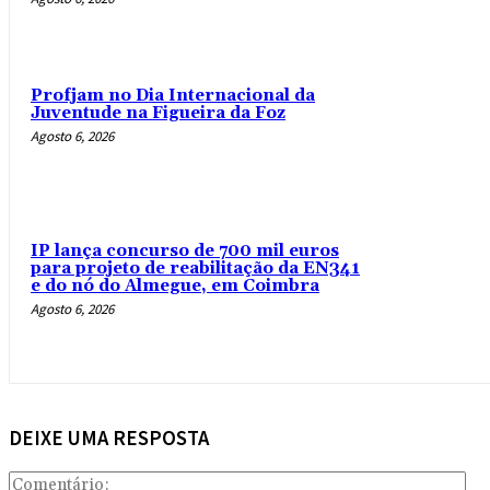
Profjam no Dia Internacional da
Juventude na Figueira da Foz
Agosto 6, 2026
IP lança concurso de 700 mil euros
para projeto de reabilitação da EN341
e do nó do Almegue, em Coimbra
Agosto 6, 2026
DEIXE UMA RESPOSTA
Com