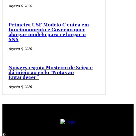
Agosto 6, 2026
Primeira USF Modelo C entra em
funcionamento e Governo quer
alargar modelo para reforçar o
SNS
Agosto 5, 2026
Noiserv esgota Mosteiro de Seiça e
dá início ao ciclo “Notas ao
Entardecer”
Agosto 5, 2026
©