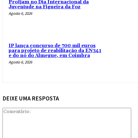
Profjam no Dia Internacional da
Juventude na Figueira da Foz
Agosto 6, 2026
IP lança concurso de 700 mil euros
para projeto de reabilitação da EN341
e do nó do Almegue, em Coimbra
Agosto 6, 2026
DEIXE UMA RESPOSTA
Com