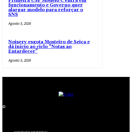
Primeira USF Modelo C entra em
funcionamento e Governo quer
alargar modelo para reforçar o
SNS
Agosto 5, 2026
Noiserv esgota Mosteiro de Seiça e
dá início ao ciclo “Notas ao
Entardecer”
Agosto 5, 2026
©