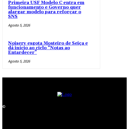
Primeira USF Modelo C entra em
funcionamento e Governo quer
alargar modelo para reforçar o
SNS
Agosto 5, 2026
Noiserv esgota Mosteiro de Seiça e
dá início ao ciclo “Notas ao
Entardecer”
Agosto 5, 2026
©