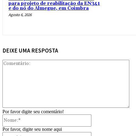
para projeto de reabilitação da EN341
e do nó do Almegue, em Coimbra
Agosto 6, 2026
DEIXE UMA RESPOSTA
Com
Por favor digite seu comentário!
Nome:*
Por favor, digite seu nome aqui
E-