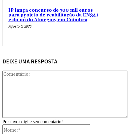
IP lança concurso de 700 mil euros
para projeto de reabilitação da EN341
e do nó do Almegue, em Coimbra
Agosto 6, 2026
DEIXE UMA RESPOSTA
Com
Por favor digite seu comentário!
Nome:*