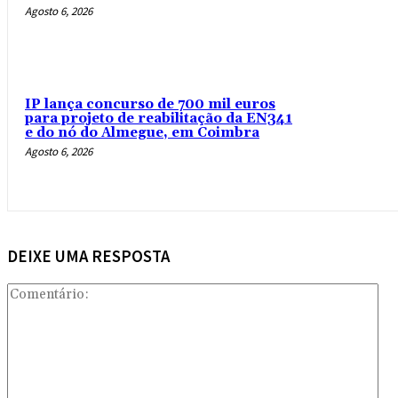
Agosto 6, 2026
IP lança concurso de 700 mil euros
para projeto de reabilitação da EN341
e do nó do Almegue, em Coimbra
Agosto 6, 2026
DEIXE UMA RESPOSTA
Com