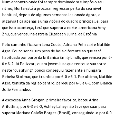
Num encontro onde foi sempre dominadora e impôs o seu
ritmo, Murta está a procurar regressar perto do seu nível
habitual, depois de algumas semanas lesionada.Agora, a
algarvia fica apenas a uma vitória do quadro principal, e, para
que isso aconteça, terá que superar a norte-americana Amy
Zhu, que venceu na estreia Elizabeth Jurna, da Estónia.
Pelo caminho ficaram Lena Couto, Adriana Pelizzari e Matilde
Agra. Couto sentiu um peso de bola diferente ao que está
habituada por parte da britânica Emily Lindh, que venceu por 6-
0 e 6-2. Já Pelizzari, outra jovem lusa que tentou a sua sorte
neste “qualifying” pouco conseguiu fazer ante a húngara
Rebeka Stolmar, que triunfou por 6-0 e 6-1. Por último, Matilde
Agra, tenista da região centro, perdeu por 6-0 e 6-1 com Bianca
Jolie Fernandez.
A escocesa Anna Brogan, primeira favorita, bateu Arina
Arifullina, por 6-3 e 6-2, Ashley Lahey não teve que suar para
superar Mariana Galvão Borges (Brasil), conseguindo-o por 6-0