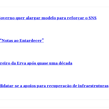
overno quer alargar modelo para reforçar o SNS
o “Notas ao Entardecer”
rreiro da Erva após quase uma década
didatar-se a apoios para recuperação de infraestruturas