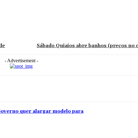
de
Sábado Quiaios abre banhos (preços no c
- Advertisement -
overno quer alargar modelo para