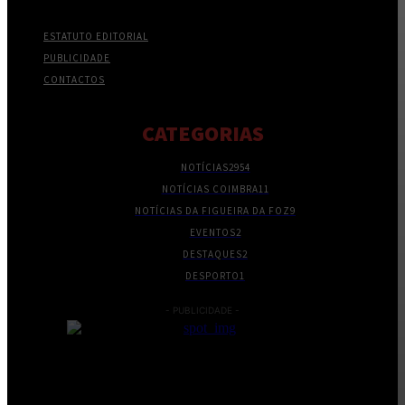
ESTATUTO EDITORIAL
PUBLICIDADE
CONTACTOS
CATEGORIAS
NOTÍCIAS
2954
NOTÍCIAS COIMBRA
11
NOTÍCIAS DA FIGUEIRA DA FOZ
9
EVENTOS
2
DESTAQUES
2
DESPORTO
1
- PUBLICIDADE -