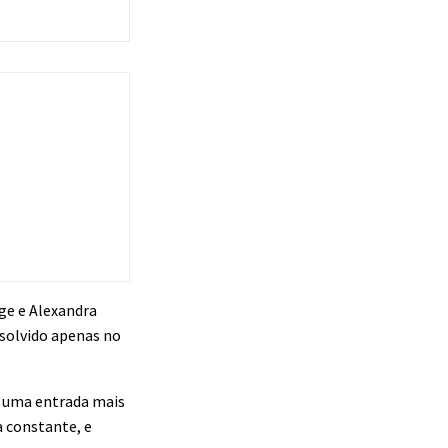
rge e Alexandra
esolvido apenas no
am uma entrada mais
a constante, e