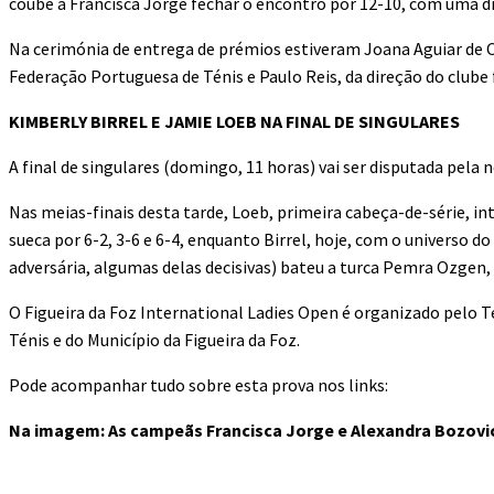
coube a Francisca Jorge fechar o encontro por 12-10, com uma dir
Na cerimónia de entrega de prémios estiveram Joana Aguiar de Ca
Federação Portuguesa de Ténis e Paulo Reis, da direção do clube 
KIMBERLY BIRREL E JAMIE LOEB NA FINAL DE SINGULARES
A final de singulares (domingo, 11 horas) vai ser disputada pela
Nas meias-finais desta tarde, Loeb, primeira cabeça-de-série, in
sueca por 6-2, 3-6 e 6-4, enquanto Birrel, hoje, com o universo d
adversária, algumas delas decisivas) bateu a turca Pemra Ozgen, p
O Figueira da Foz International Ladies Open é organizado pelo T
Ténis e do Município da Figueira da Foz.
Pode acompanhar tudo sobre esta prova nos links:
Na imagem: As campeãs Francisca Jorge e Alexandra Bozovi