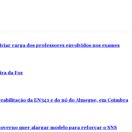
iviar carga dos professores envolvidos nos exames
ira da Foz
 reabilitação da EN341 e do nó do Almegue, em Coimbra
overno quer alargar modelo para reforçar o SNS