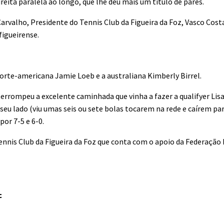
eita paralela ao longo, que lhe deu mais um título de pares.
rvalho, Presidente do Tennis Club da Figueira da Foz, Vasco Cost
figueirense.
 norte-americana Jamie Loeb e a australiana Kimberly Birrel.
terrompeu a excelente caminhada que vinha a fazer a qualifyer Lis
o seu lado (viu umas seis ou sete bolas tocarem na rede e caírem par
or 7-5 e 6-0.
ennis Club da Figueira da Foz que conta com o apoio da Federação
c