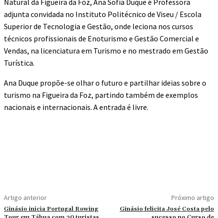
Natural da Figueira da Foz, Ana Sofia Duque é Professora
adjunta convidada no Instituto Politécnico de Viseu / Escola
Superior de Tecnologia e Gestão, onde leciona nos cursos
técnicos profissionais de Enoturismo e Gestão Comercial e
Vendas, na licenciatura em Turismo e no mestrado em Gestão
Turística.
Ana Duque propõe-se olhar o futuro e partilhar ideias sobre o
turismo na Figueira da Foz, partindo também de exemplos
nacionais e internacionais. A entrada é livre.
Artigo anterior
Próximo artigo
Ginásio inicia Portugal Rowing
Ginásio felicita José Costa pelo
Tour em Tábua com 30 turistas
sucesso no Curso de