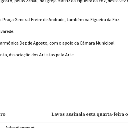
osto, pelas 22h00, na Igreja Matriz da Figueira da Foz, desta vez
a Praça General Freire de Andrade, também na Figueira da Foz.
avarede.
armónica Dez de Agosto, com o apoio da Câmara Municipal.
enta, Associação dos Artistas pela Arte.
bro
Lavos assinala esta quarta-feira 