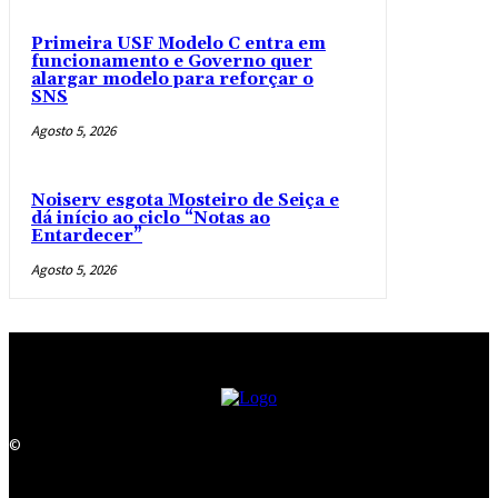
Primeira USF Modelo C entra em
funcionamento e Governo quer
alargar modelo para reforçar o
SNS
Agosto 5, 2026
Noiserv esgota Mosteiro de Seiça e
dá início ao ciclo “Notas ao
Entardecer”
Agosto 5, 2026
©