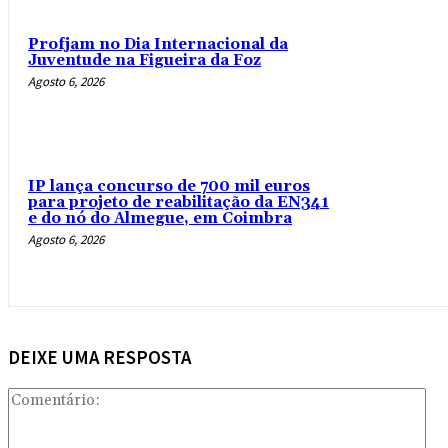
Profjam no Dia Internacional da
Juventude na Figueira da Foz
Agosto 6, 2026
IP lança concurso de 700 mil euros
para projeto de reabilitação da EN341
e do nó do Almegue, em Coimbra
Agosto 6, 2026
DEIXE UMA RESPOSTA
Com