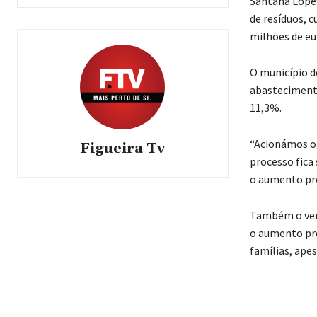
Santana Lopes
de resíduos, c
milhões de eu
O município d
abastecimento
11,3%.
“Acionámos o 
Figueira Tv
processo fica
o aumento pre
Também o vere
o aumento pro
famílias, apes