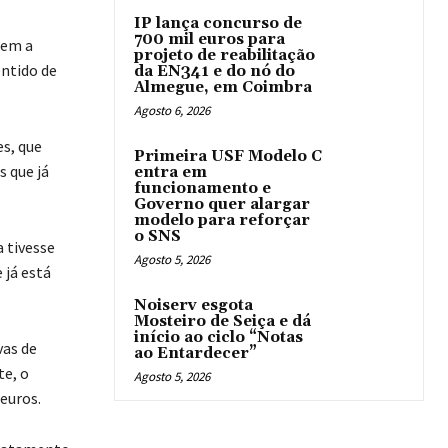
IP lança concurso de
700 mil euros para
uem a
projeto de reabilitação
entido de
da EN341 e do nó do
Almegue, em Coimbra
Agosto 6, 2026
s, que
Primeira USF Modelo C
 que já
entra em
funcionamento e
Governo quer alargar
modelo para reforçar
o SNS
 tivesse
Agosto 5, 2026
 já está
Noiserv esgota
Mosteiro de Seiça e dá
início ao ciclo “Notas
vas de
ao Entardecer”
te, o
Agosto 5, 2026
euros.