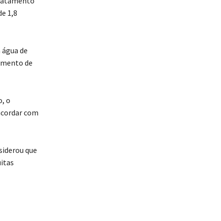
tratamento
de 1,8
a água de
aumento de
o, o
oncordar com
siderou que
uitas