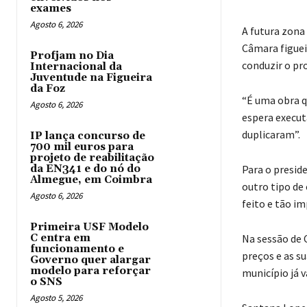
exames
Agosto 6, 2026
A futura zona 
Câmara figuei
Profjam no Dia
conduzir o pr
Internacional da
Juventude na Figueira
da Foz
“É uma obra q
Agosto 6, 2026
espera execut
duplicaram”.
IP lança concurso de
700 mil euros para
projeto de reabilitação
da EN341 e do nó do
Para o presid
Almegue, em Coimbra
outro tipo de 
Agosto 6, 2026
feito e tão im
Primeira USF Modelo
C entra em
Na sessão de 
funcionamento e
preços e as s
Governo quer alargar
modelo para reforçar
município já 
o SNS
Agosto 5, 2026