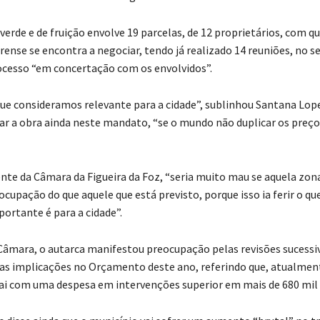
verde e de fruição envolve 19 parcelas, de 12 proprietários, com q
rense se encontra a negociar, tendo já realizado 14 reuniões, no s
ocesso “em concertação com os envolvidos”.
ue consideramos relevante para a cidade”, sublinhou Santana Lope
ar a obra ainda neste mandato, “se o mundo não duplicar os preços
ente da Câmara da Figueira da Foz, “seria muito mau se aquela zona
ocupação do que aquele que está previsto, porque isso ia ferir o que
portante é para a cidade”.
Câmara, o autarca manifestou preocupação pelas revisões sucessi
uas implicações no Orçamento deste ano, referindo que, atualmen
vai com uma despesa em intervenções superior em mais de 680 mil 