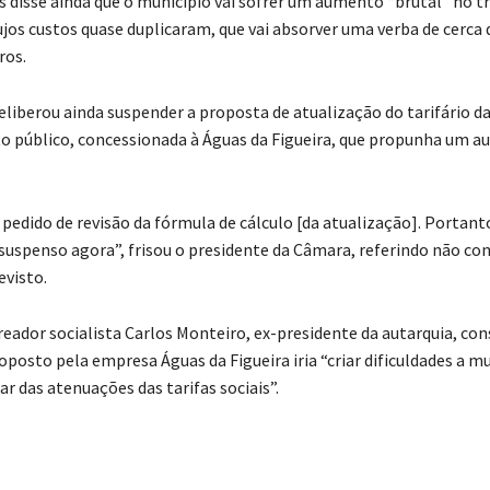
 disse ainda que o município vai sofrer um aumento “brutal” no 
ujos custos quase duplicaram, que vai absorver uma verba de cerca 
ros.
eliberou ainda suspender a proposta de atualização do tarifário d
 público, concessionada à Águas da Figueira, que propunha um 
pedido de revisão da fórmula de cálculo [da atualização]. Portant
 suspenso agora”, frisou o presidente da Câmara, referindo não c
visto.
ador socialista Carlos Monteiro, ex-presidente da autarquia, con
posto pela empresa Águas da Figueira iria “criar dificuldades a m
ar das atenuações das tarifas sociais”.