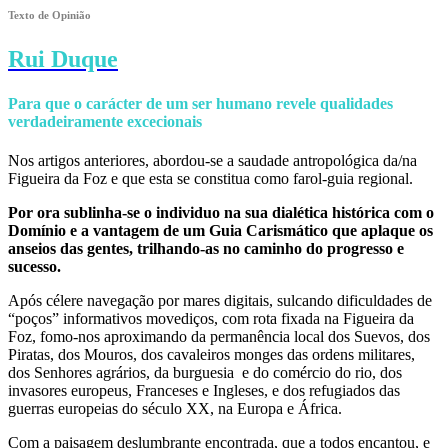
Texto de Opinião
Rui Duque
Para que o carácter de um ser humano revele qualidades
verdadeiramente excecionais
Nos artigos anteriores, abordou-se a saudade antropológica da/na
Figueira da Foz e que esta se constitua como farol-guia regional.
Por ora sublinha-se o individuo na sua dialética histórica com o
Domínio e a vantagem de um Guia Carismático que aplaque os
anseios das gentes, trilhando-as no caminho do progresso e
sucesso.
Após célere navegação por mares digitais, sulcando dificuldades de
“poços” informativos movediços, com rota fixada na Figueira da
Foz, fomo-nos aproximando da permanência local dos Suevos, dos
Piratas, dos Mouros, dos cavaleiros monges das ordens militares,
dos Senhores agrários, da burguesia e do comércio do rio, dos
invasores europeus, Franceses e Ingleses, e dos refugiados das
guerras europeias do século XX, na Europa e África.
Com a paisagem deslumbrante encontrada, que a todos encantou, e