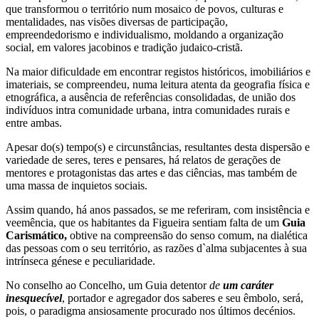
que transformou o território num mosaico de povos, culturas e
mentalidades, nas visões diversas de participação,
empreendedorismo e individualismo, moldando a organização
social, em valores jacobinos e tradição judaico-cristã.
Na maior dificuldade em encontrar registos históricos, imobiliários e
imateriais, se compreendeu, numa leitura atenta da geografia física e
etnográfica, a ausência de referências consolidadas, de união dos
indivíduos intra comunidade urbana, intra comunidades rurais e
entre ambas.
Apesar do(s) tempo(s) e circunstâncias, resultantes desta dispersão e
variedade de seres, teres e pensares, há relatos de gerações de
mentores e protagonistas das artes e das ciências, mas também de
uma massa de inquietos sociais.
Assim quando, há anos passados, se me referiram, com insistência e
veemência, que os habitantes da Figueira sentiam falta de um
Guia
Carismático,
obtive na compreensão do senso comum, na dialética
das pessoas com o seu território, as razões d`alma subjacentes à sua
intrínseca génese e peculiaridade.
No conselho ao Concelho, um Guia detentor
de
um caráter
inesquecível
, portador e agregador dos saberes e seu êmbolo, será,
pois, o paradigma ansiosamente procurado nos últimos decénios.