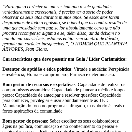
“Para que o carácter de um ser humano revele qualidades
verdadeiramente excecionais, é preciso ter a sorte de poder
observar os seus atos durante muitos anos. Se esses atos forem
desprovidos de todo o egoísmo, se o ideal que os conduz resulta de
uma generosidade sem par, se for absolutamente certo que não
procura recompensa alguma e se, além disso, ainda deixam no
mundo marcas visíveis, estamos então, sem sombra de dúvida,
perante um carácter inesquecível.”, O HOMEM QUE PLANTAVA
ÁRVORES, Jean Giono.
Características que deve possuir um Guia / Líder Carismático:
Detentor de aptidão e ética política
: Virtude e audácia; Perspicácia
e resiliência; Honra e compromisso; Firmeza e determinação.
Bom gestor de recursos e expetativas
: Capacidade de realizar os
compromissos assumidos; Capacidade de planear a médio e longo
prazo; Capacidade de antecipar e resolver questões; Capacidade
para conhecer, privilegiar e usar abundantemente as TIC;
Manutenção do foco no programa sufragado, mas aberto às reais e
fortes aspirações da comunidade.
Bom gestor de pessoas:
Saber escolher os seus colaboradores:
ágeis na política, comunicação e no conhecimento do pensar e
caráter das pessoas;
Evitar ou controlar os aduladores;
Saber tornar