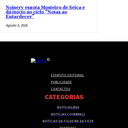
Noiserv esgota Mosteiro de Seiça e
dá início ao ciclo “Notas ao
Entardecer”
Agosto 5, 2026
©
ESTATUTO EDITORIAL
PUBLICIDADE
CONTACTOS
CATEGORIAS
NOTÍCIAS
2954
NOTÍCIAS COIMBRA
11
NOTÍCIAS DA FIGUEIRA DA FOZ
9
EVENTOS
2