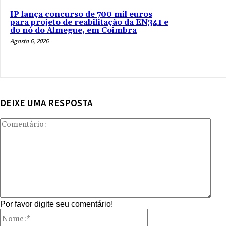
IP lança concurso de 700 mil euros
para projeto de reabilitação da EN341 e
do nó do Almegue, em Coimbra
Agosto 6, 2026
DEIXE UMA RESPOSTA
Com
Por favor digite seu comentário!
Nome:*