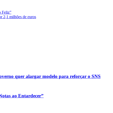
o Feliz”
r 2,1 milhões de euros
verno quer alargar modelo para reforçar o SNS
 “Notas ao Entardecer”