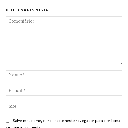
DEIXE UMA RESPOSTA
Comentário:
No
E-
mai
Sit
Salve meu nome, e-mail e site neste navegador para a próxima
vez que eu comentar.