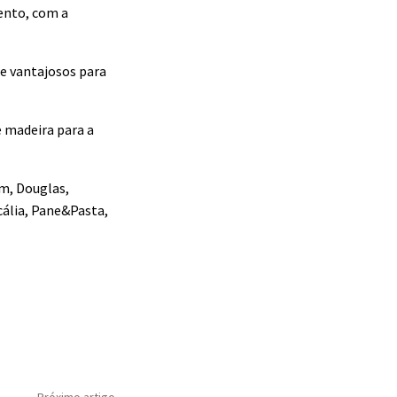
vento, com a
 e vantajosos para
e madeira para a
om, Douglas,
cália, Pane&Pasta,