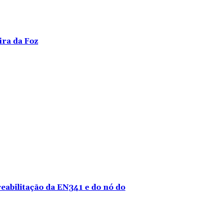
ira da Foz
reabilitação da EN341 e do nó do