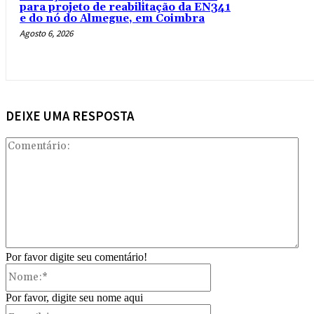
para projeto de reabilitação da EN341
e do nó do Almegue, em Coimbra
Agosto 6, 2026
DEIXE UMA RESPOSTA
Com
Por favor digite seu comentário!
Nome:*
Por favor, digite seu nome aqui
E-