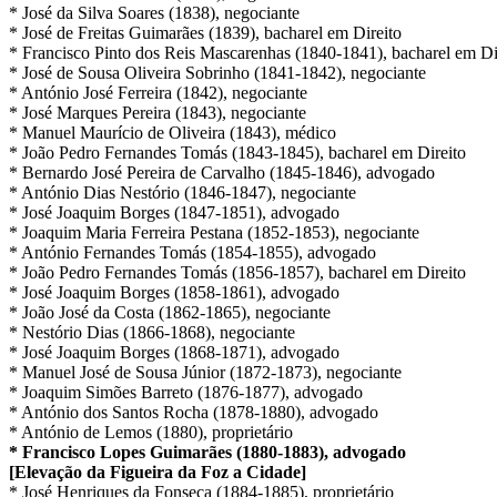
* José da Silva Soares (1838), negociante
* José de Freitas Guimarães (1839), bacharel em Direito
* Francisco Pinto dos Reis Mascarenhas (1840-1841), bacharel em Di
* José de Sousa Oliveira Sobrinho (1841-1842), negociante
* António José Ferreira (1842), negociante
* José Marques Pereira (1843), negociante
* Manuel Maurício de Oliveira (1843), médico
* João Pedro Fernandes Tomás (1843-1845), bacharel em Direito
* Bernardo José Pereira de Carvalho (1845-1846), advogado
* António Dias Nestório (1846-1847), negociante
* José Joaquim Borges (1847-1851), advogado
* Joaquim Maria Ferreira Pestana (1852-1853), negociante
* António Fernandes Tomás (1854-1855), advogado
* João Pedro Fernandes Tomás (1856-1857), bacharel em Direito
* José Joaquim Borges (1858-1861), advogado
* João José da Costa (1862-1865), negociante
* Nestório Dias (1866-1868), negociante
* José Joaquim Borges (1868-1871), advogado
* Manuel José de Sousa Júnior (1872-1873), negociante
* Joaquim Simões Barreto (1876-1877), advogado
* António dos Santos Rocha (1878-1880), advogado
* António de Lemos (1880), proprietário
* Francisco Lopes Guimarães (1880-1883), advogado
[Elevação da Figueira da Foz a Cidade]
* José Henriques da Fonseca (1884-1885), proprietário