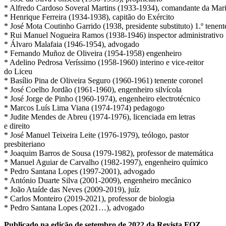
* Alfredo Cardoso Soveral Martins (1933-1934), comandante da Mar
* Henrique Ferreira (1934-1938), capitão do Exército
* José Mota Coutinho Garrido (1938, presidente substituto) 1.º tenent
* Rui Manuel Nogueira Ramos (1938-1946) inspector administrativo
* Álvaro Malafaia (1946-1954), advogado
* Fernando Muñoz de Oliveira (1954-1958) engenheiro
* Adelino Pedrosa Veríssimo (1958-1960) interino e vice-reitor
do Liceu
* Basílio Pina de Oliveira Seguro (1960-1961) tenente coronel
* José Coelho Jordão (1961-1960), engenheiro silvícola
* José Jorge de Pinho (1960-1974), engenheiro electrotécnico
* Marcos Luís Lima Viana (1974-1974) pedagogo
* Judite Mendes de Abreu (1974-1976), licenciada em letras
e direito
* José Manuel Teixeira Leite (1976-1979), teólogo, pastor
presbiteriano
* Joaquim Barros de Sousa (1979-1982), professor de matemática
* Manuel Aguiar de Carvalho (1982-1997), engenheiro químico
* Pedro Santana Lopes (1997-2001), advogado
* António Duarte Silva (2001-2009), engenheiro mecânico
* João Ataíde das Neves (2009-2019), juíz
* Carlos Monteiro (2019-2021), professor de biologia
* Pedro Santana Lopes (2021…), advogado
Publicado na edição de setembro de 2022 da Revista FOZ