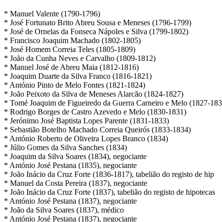
* Manuel Valente (1790-1796)
* José Fortunato Brito Abreu Sousa e Meneses (1796-1799)
* José de Ornelas da Fonseca Nápoles e Silva (1799-1802)
* Francisco Joaquim Machado (1802-1805)
* José Homem Correia Teles (1805-1809)
* João da Cunha Neves e Carvalho (1809-1812)
* Manuel José de Abreu Maia (1812-1816)
* Joaquim Duarte da Silva Franco (1816-1821)
* António Pinto de Melo Fontes (1821-1824)
* João Peixoto da Silva de Meneses Alarcão (1824-1827)
* Tomé Joaquim de Figueiredo da Guerra Carneiro e Melo (1827-183
* Rodrigo Borges de Castro Azevedo e Melo (1830-1831)
* Jerónimo José Baptista Lopes Parente (1831-1833)
* Sebastião Botelho Machado Correia Queirós (1833-1834)
* António Roberto de Oliveira Lopes Branco (1834)
* Júlio Gomes da Silva Sanches (1834)
* Joaquim da Silva Soares (1834), negociante
* António José Pestana (1835), negociante
* João Inácio da Cruz Forte (1836-1817), tabelião do registo de hip
* Manuel da Costa Pereira (1837), negociante
* João Inácio da Cruz Forte (1837), tabelião do registo de hipotecas
* António José Pestana (1837), negociante
* João da Silva Soares (1837), médico
* António José Pestana (1837), negociante