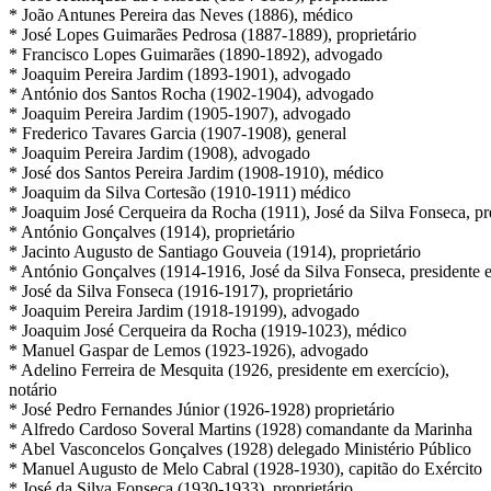
* João Antunes Pereira das Neves (1886), médico
* José Lopes Guimarães Pedrosa (1887-1889), proprietário
* Francisco Lopes Guimarães (1890-1892), advogado
* Joaquim Pereira Jardim (1893-1901), advogado
* António dos Santos Rocha (1902-1904), advogado
* Joaquim Pereira Jardim (1905-1907), advogado
* Frederico Tavares Garcia (1907-1908), general
* Joaquim Pereira Jardim (1908), advogado
* José dos Santos Pereira Jardim (1908-1910), médico
* Joaquim da Silva Cortesão (1910-1911) médico
* Joaquim José Cerqueira da Rocha (1911), José da Silva Fonseca, pr
* António Gonçalves (1914), proprietário
* Jacinto Augusto de Santiago Gouveia (1914), proprietário
* António Gonçalves (1914-1916, José da Silva Fonseca, presidente em
* José da Silva Fonseca (1916-1917), proprietário
* Joaquim Pereira Jardim (1918-19199), advogado
* Joaquim José Cerqueira da Rocha (1919-1023), médico
* Manuel Gaspar de Lemos (1923-1926), advogado
* Adelino Ferreira de Mesquita (1926, presidente em exercício),
notário
* José Pedro Fernandes Júnior (1926-1928) proprietário
* Alfredo Cardoso Soveral Martins (1928) comandante da Marinha
* Abel Vasconcelos Gonçalves (1928) delegado Ministério Público
* Manuel Augusto de Melo Cabral (1928-1930), capitão do Exército
* José da Silva Fonseca (1930-1933), proprietário