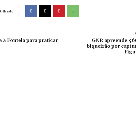
tilhado
 à Fontela para praticar
GNR apreende 460
biqueirão por captur
Figu