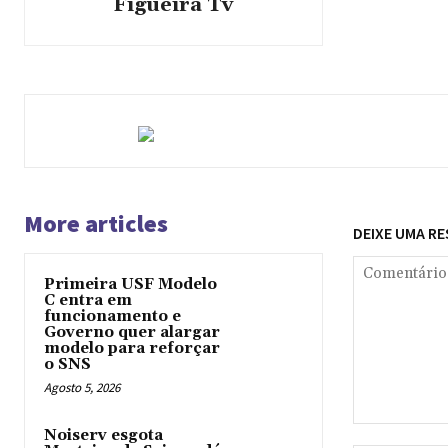
Figueira Tv
More articles
DEIXE UMA R
Primeira USF Modelo
C entra em
funcionamento e
Governo quer alargar
modelo para reforçar
o SNS
Agosto 5, 2026
Comentário:
Noiserv esgota