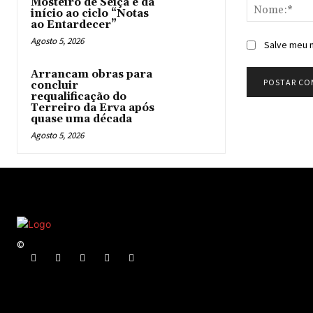
Mosteiro de Seiça e dá
início ao ciclo “Notas
ao Entardecer”
Agosto 5, 2026
Salve meu n
Arrancam obras para
concluir
requalificação do
Terreiro da Erva após
quase uma década
Agosto 5, 2026
©