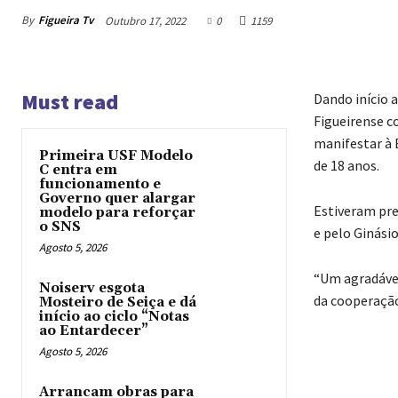
By
Figueira Tv
Outubro 17, 2022
0
1159
Must read
Dando início a
Figueirense c
manifestar à 
Primeira USF Modelo
de 18 anos.
C entra em
funcionamento e
Governo quer alargar
Estiveram pre
modelo para reforçar
o SNS
e pelo Ginási
Agosto 5, 2026
“Um agradável
Noiserv esgota
da cooperação
Mosteiro de Seiça e dá
início ao ciclo “Notas
ao Entardecer”
Agosto 5, 2026
Arrancam obras para