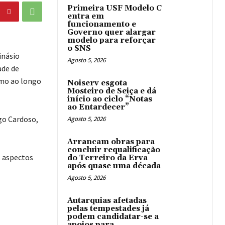
Primeira USF Modelo C
entra em
funcionamento e
Governo quer alargar
modelo para reforçar
o SNS
inásio
Agosto 5, 2026
ade de
emo ao longo
Noiserv esgota
Mosteiro de Seiça e dá
início ao ciclo “Notas
ao Entardecer”
go Cardoso,
Agosto 5, 2026
Arrancam obras para
concluir requalificação
s aspectos
do Terreiro da Erva
após quase uma década
Agosto 5, 2026
Autarquias afetadas
pelas tempestades já
podem candidatar-se a
apoios para