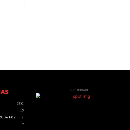
Site:
IAS
- PUBLICIDADE -
2951
10
RA DA FOZ
8
2