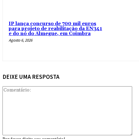
IP lança concurso de 700 mil euros
para projeto de reabilitação da EN341
e do nó do Almegue, em Coimbra
Agosto 6, 2026
DEIXE UMA RESPOSTA
Com