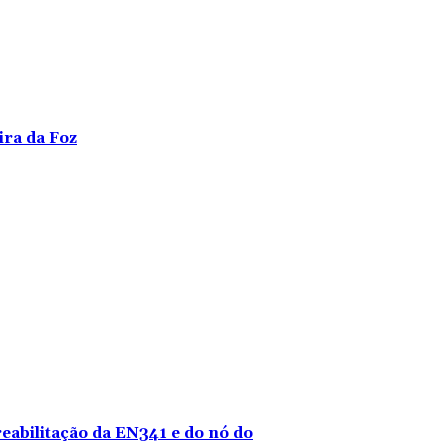
ira da Foz
reabilitação da EN341 e do nó do