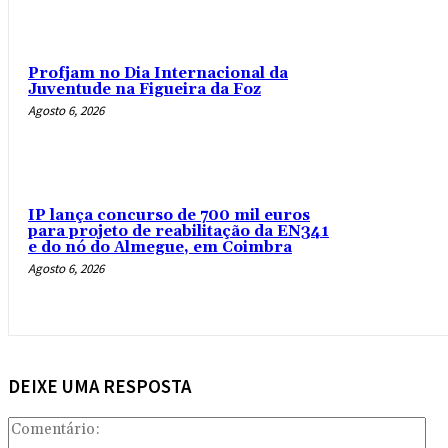
Profjam no Dia Internacional da
Juventude na Figueira da Foz
Agosto 6, 2026
IP lança concurso de 700 mil euros
para projeto de reabilitação da EN341
e do nó do Almegue, em Coimbra
Agosto 6, 2026
DEIXE UMA RESPOSTA
Com