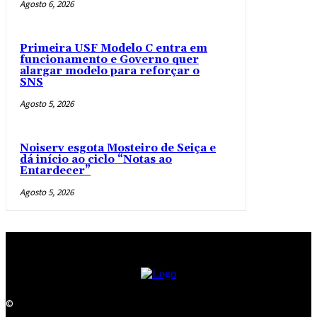
Agosto 6, 2026
Primeira USF Modelo C entra em
funcionamento e Governo quer
alargar modelo para reforçar o
SNS
Agosto 5, 2026
Noiserv esgota Mosteiro de Seiça e
dá início ao ciclo “Notas ao
Entardecer”
Agosto 5, 2026
©