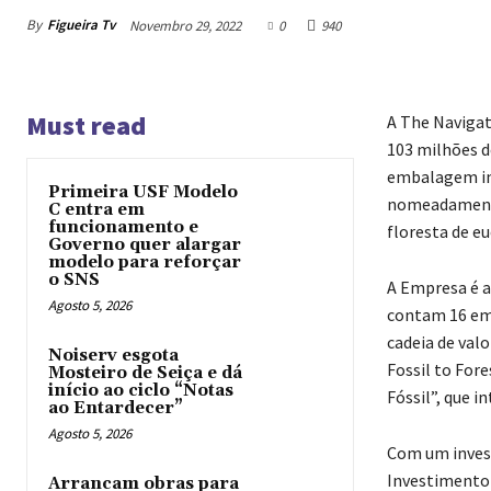
By
Figueira Tv
Novembro 29, 2022
0
940
Must read
A The Navigat
103 milhões d
embalagem ino
Primeira USF Modelo
nomeadamente 
C entra em
funcionamento e
floresta de e
Governo quer alargar
modelo para reforçar
o SNS
A Empresa é a 
Agosto 5, 2026
contam 16 emp
cadeia de val
Noiserv esgota
Fossil to For
Mosteiro de Seiça e dá
início ao ciclo “Notas
Fóssil”, que 
ao Entardecer”
Agosto 5, 2026
Com um invest
Investimento 
Arrancam obras para