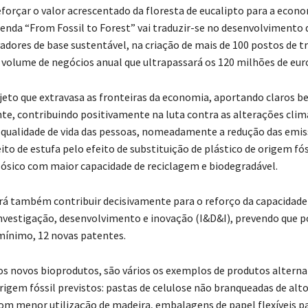
eforçar o valor acrescentado da floresta de eucalipto para a econ
genda “From Fossil to Forest” vai traduzir-se no desenvolvimento 
adores de base sustentável, na criação de mais de 100 postos de t
 volume de negócios anual que ultrapassará os 120 milhões de eur
jeto que extravasa as fronteiras da economia, aportando claros be
te, contribuindo positivamente na luta contra as alterações clim
 qualidade de vida das pessoas, nomeadamente a redução das emis
ito de estufa pelo efeito de substituição de plástico de origem fó
lósico com maior capacidade de reciclagem e biodegradável.
irá também contribuir decisivamente para o reforço da capacidade
investigação, desenvolvimento e inovação (I&D&I), prevendo que p
mínimo, 12 novas patentes.
s novos bioprodutos, são vários os exemplos de produtos alterna
rigem fóssil previstos: pastas de celulose não branqueadas de alt
m menor utilização de madeira, embalagens de papel flexíveis pa