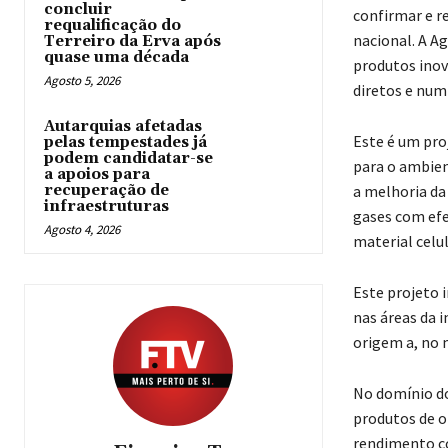
concluir
confirmar e r
requalificação do
nacional. A A
Terreiro da Erva após
quase uma década
produtos inov
Agosto 5, 2026
diretos e num
Autarquias afetadas
Este é um pro
pelas tempestades já
podem candidatar-se
para o ambien
a apoios para
recuperação de
a melhoria da
infraestruturas
gases com efe
Agosto 4, 2026
material celu
Este projeto 
nas áreas da 
origem a, no 
No domínio do
produtos de o
rendimento co