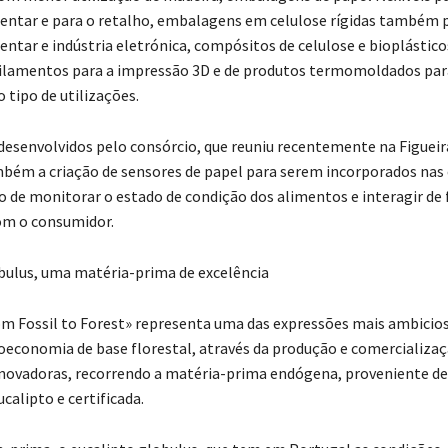
mentar e para o retalho, embalagens em celulose rígidas também 
entar e indústria eletrónica, compósitos de celulose e bioplástico
ilamentos para a impressão 3D e de produtos termomoldados para
 tipo de utilizações.
desenvolvidos pelo consórcio, que reuniu recentemente na Figueir
bém a criação de sensores de papel para serem incorporados na
o de monitorar o estado de condição dos alimentos e interagir de
om o consumidor.
bulus, uma matéria-prima de excelência
m Fossil to Forest» representa uma das expressões mais ambicio
oeconomia de base florestal, através da produção e comercializaç
ovadoras, recorrendo a matéria-prima endógena, proveniente de
calipto e certificada.