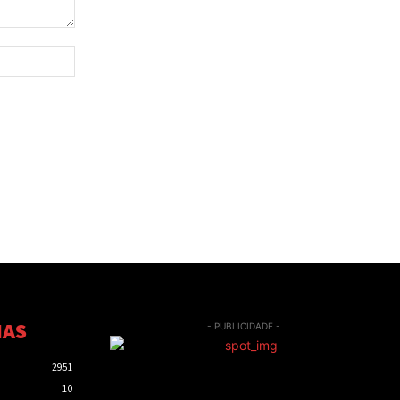
Site:
IAS
- PUBLICIDADE -
2951
10