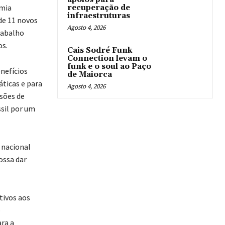
omia
recuperação de
infraestruturas
de 11 novos
Agosto 4, 2026
rabalho
os.
Cais Sodré Funk
Connection levam o
funk e o soul ao Paço
nefícios
de Maiorca
áticas e para
Agosto 4, 2026
sões de
ssil por um
 nacional
ossa dar
tivos aos
o
ra a