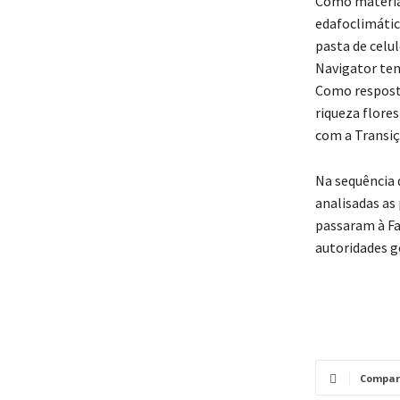
Como matéria-
edafoclimátic
pasta de celul
Navigator ten
Como resposta
riqueza flore
com a Transiç
Na sequência 
analisadas as
passaram à Fa
autoridades 
Compar