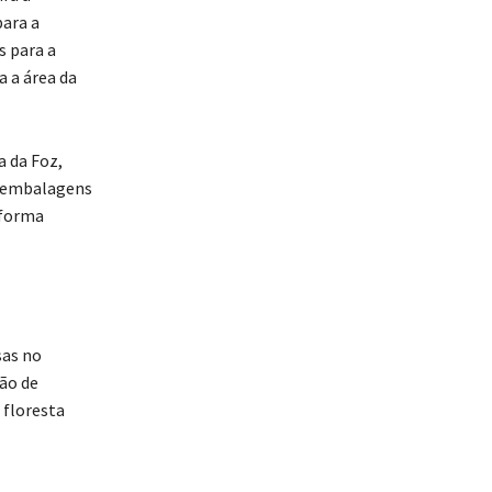
para a
s para a
 a área da
a da Foz,
s embalagens
 forma
sas no
ão de
 floresta