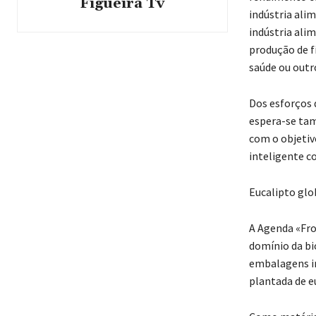
Figueira Tv
indústria ali
indústria alim
produção de f
saúde ou outro
Dos esforços 
espera-se tam
com o objetiv
inteligente c
Eucalipto glo
A Agenda «Fro
domínio da bi
embalagens in
plantada de eu