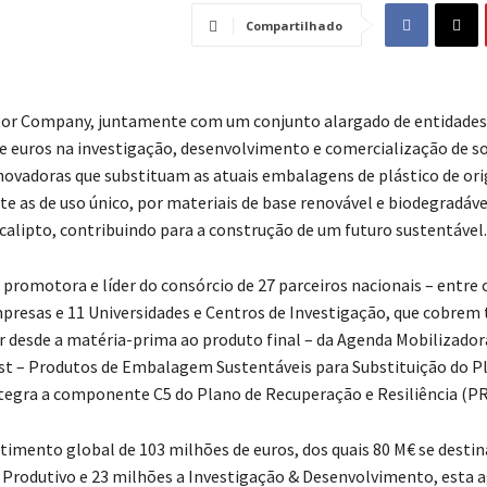
Compartilhado
or Company, juntamente com um conjunto alargado de entidades, 
e euros na investigação, desenvolvimento e comercialização de s
vadoras que substituam as atuais embalagens de plástico de ori
as de uso único, por materiais de base renovável e biodegradável
ucalipto, contribuindo para a construção de um futuro sustentável.
promotora e líder do consórcio de 27 parceiros nacionais – entre o
resas e 11 Universidades e Centros de Investigação, que cobrem 
or desde a matéria-prima ao produto final – da Agenda Mobilizado
est – Produtos de Embalagem Sustentáveis para Substituição do P
integra a componente C5 do Plano de Recuperação e Resiliência (PR
imento global de 103 milhões de euros, dos quais 80 M€ se desti
Produtivo e 23 milhões a Investigação & Desenvolvimento, esta