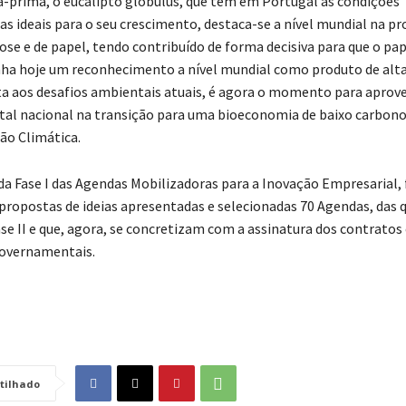
prima, o eucalipto globulus, que tem em Portugal as condições
as ideais para o seu crescimento, destaca-se a nível mundial na p
ose e de papel, tendo contribuído de forma decisiva para que o pa
ha hoje um reconhecimento a nível mundial como produto de alta
 aos desafios ambientais atuais, é agora o momento para aprove
stal nacional na transição para uma bioeconomia de baixo carbono
ão Climática.
da Fase I das Agendas Mobilizadoras para a Inovação Empresarial,
 propostas de ideias apresentadas e selecionadas 70 Agendas, das q
se II e que, agora, se concretizam com a assinatura dos contratos
governamentais.
tilhado