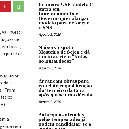
Primeira USF Modelo C
entra em
funcionamento e
Governo quer alargar
modelo para reforçar
o SNS
vai investir
Agosto 5, 2026
oluções de
gem fóssil,
Noiserv esgota
Mosteiro de Seiça e dá
 a partir da
início ao ciclo “Notas
ao Entardecer”
Agosto 5, 2026
s quais se
Arrancam obras para
toda a
concluir requalificação
ra “From
do Terreiro da Erva
após quase uma década
lástico
Agosto 5, 2026
R).
Autarquias afetadas
nam a
pelas tempestades já
podem candidatar-se a
 agenda vem
apoios para