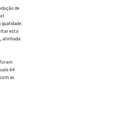
rodução de
pel
 qualidade.
itar esta
, alinhada
 foram
uais 64
 com as