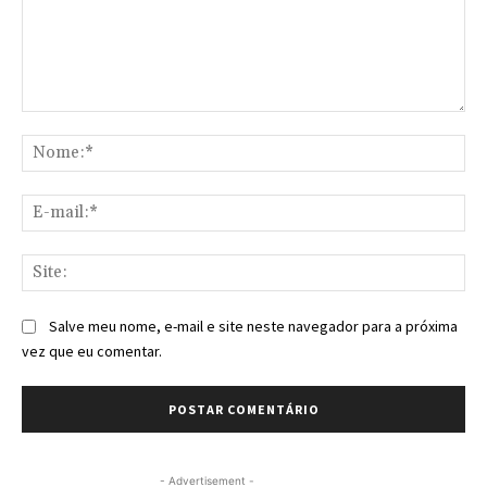
Comentário:
No
E-
mai
Sit
Salve meu nome, e-mail e site neste navegador para a próxima
vez que eu comentar.
- Advertisement -