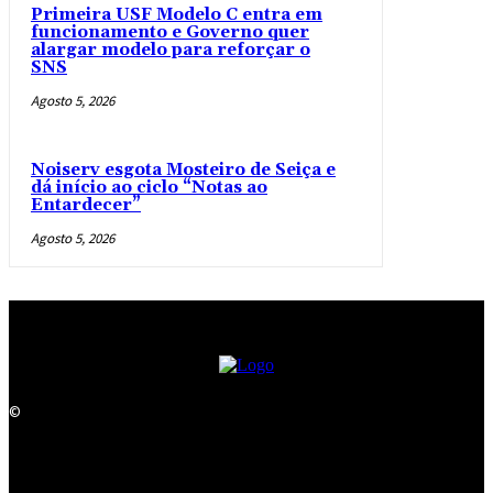
Primeira USF Modelo C entra em
funcionamento e Governo quer
alargar modelo para reforçar o
SNS
Agosto 5, 2026
Noiserv esgota Mosteiro de Seiça e
dá início ao ciclo “Notas ao
Entardecer”
Agosto 5, 2026
©