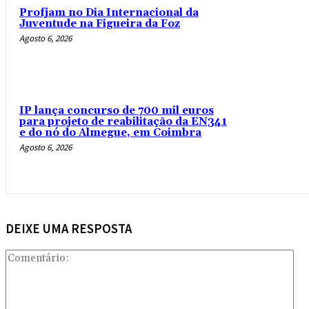
Profjam no Dia Internacional da
Juventude na Figueira da Foz
Agosto 6, 2026
IP lança concurso de 700 mil euros
para projeto de reabilitação da EN341
e do nó do Almegue, em Coimbra
Agosto 6, 2026
DEIXE UMA RESPOSTA
Com