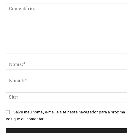
Comentário:
No
E-
mai
Sit
Salve meu nome, e-mail e site neste navegador para a próxima
vez que eu comentar.