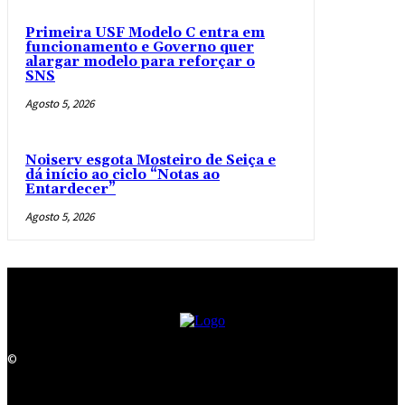
Primeira USF Modelo C entra em
funcionamento e Governo quer
alargar modelo para reforçar o
SNS
Agosto 5, 2026
Noiserv esgota Mosteiro de Seiça e
dá início ao ciclo “Notas ao
Entardecer”
Agosto 5, 2026
©