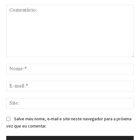
Comentário:
No
E-
mai
Sit
Salve meu nome, e-mail e site neste navegador para a próxima
vez que eu comentar.