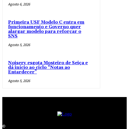
Agosto 6, 2026
Primeira USF Modelo C entra em
funcionamento e Governo quer
alargar modelo para reforçar o
SNS
Agosto 5, 2026
Noiserv esgota Mosteiro de Seiça e
dá início ao ciclo “Notas ao
Entardecer”
Agosto 5, 2026
©