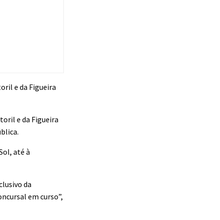
ril e da Figueira
oril e da Figueira
blica.
Sol, até à
clusivo da
oncursal em curso”,