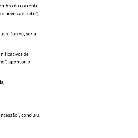
zembro do corrente
 um novo contrato”,
outra forma, seria
nificativos de
smo”, apontou o
ia,
ncessão”, concluiu.