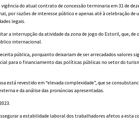
 a vigência do atual contrato de concessão terminaria em 31 de de
nal, por razões de interesse público e apenas até à celebração de
ades legais.
r a interrupção da atividade da zona de jogo do Estoril, que, de 
blico internacional.
eceita pública, porquanto deixariam de ser arrecadados valores sig
cial para o financiamento das políticas públicas no setor do turi
sa está revestido em “elevada complexidade”, que se consubstanc
terna e da análise das pronúncias apresentadas.
2023.
egurar a estabilidade laboral dos trabalhadores afetos a esta co