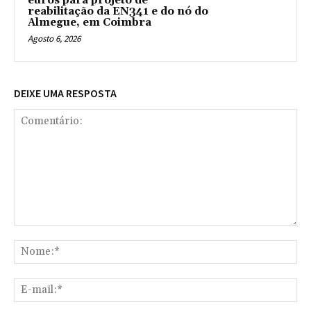
euros para projeto de
reabilitação da EN341 e do nó do
Almegue, em Coimbra
Agosto 6, 2026
DEIXE UMA RESPOSTA
Comentário:
No
E-
mai