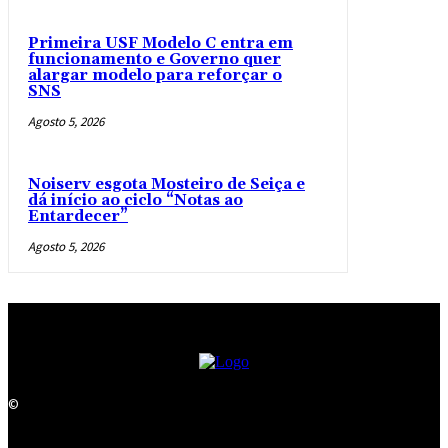
Primeira USF Modelo C entra em
funcionamento e Governo quer
alargar modelo para reforçar o
SNS
Agosto 5, 2026
Noiserv esgota Mosteiro de Seiça e
dá início ao ciclo “Notas ao
Entardecer”
Agosto 5, 2026
©