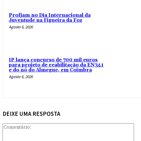
Profjam no Dia Internacional da
Juventude na Figueira da Foz
Agosto 6, 2026
IP lança concurso de 700 mil euros
para projeto de reabilitação da EN341
e do nó do Almegue, em Coimbra
Agosto 6, 2026
DEIXE UMA RESPOSTA
Com