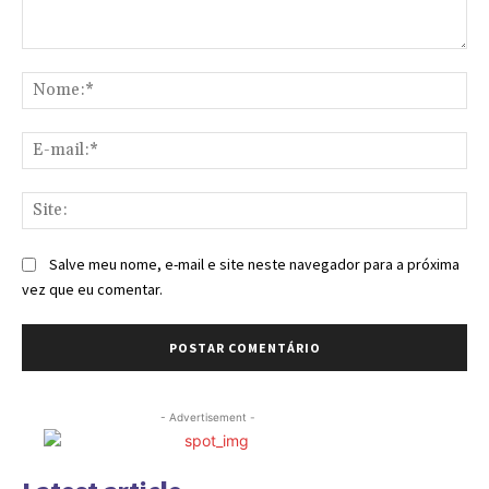
Comentário:
No
E-
mai
Sit
Salve meu nome, e-mail e site neste navegador para a próxima
vez que eu comentar.
- Advertisement -